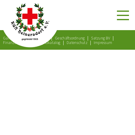
Gartenordnung
Satzung
Geschäftsordnung
Satzung BV
Finanzordnung
Bußgeldkatalog
Datenschutz
Impressum