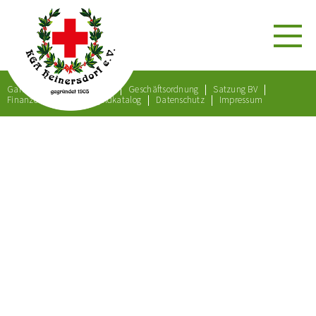
Gartenordnung
Satzung
Geschäftsordnung
Satzung BV
Finanzordnung
Bußgeldkatalog
Datenschutz
Impressum