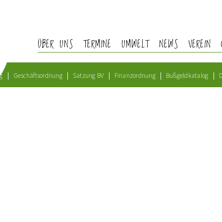
ÜBER UNS
TERMINE
UMWELT
NEWS
VEREIN
g
Geschäftsordnung
Satzung BV
Finanzordnung
Bußgeldkatalog
D