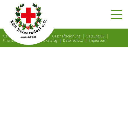
Gartenordnung
Satzung
Geschäftsordnung
Satzung BV
Finanzordnung
Bußgeldkatalog
Datenschutz
Impressum