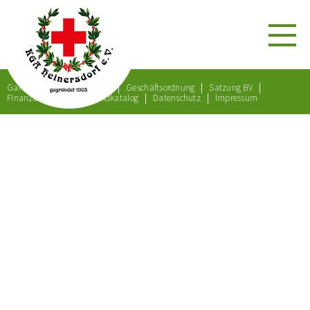
Gartenordnung
Satzung
Geschäftsordnung
Satzung BV
Finanzordnung
Bußgeldkatalog
Datenschutz
Impressum