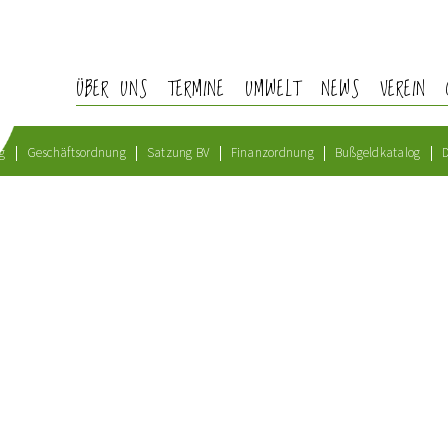
ÜBER UNS
TERMINE
UMWELT
NEWS
VEREIN
g
Geschäftsordnung
Satzung BV
Finanzordnung
Bußgeldkatalog
D