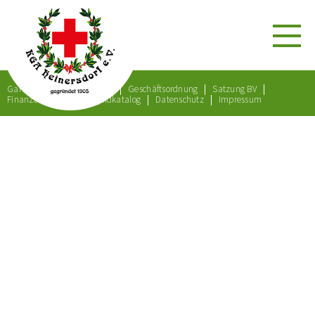
Gartenordnung
Satzung
Geschäftsordnung
Satzung BV
Finanzordnung
Bußgeldkatalog
Datenschutz
Impressum