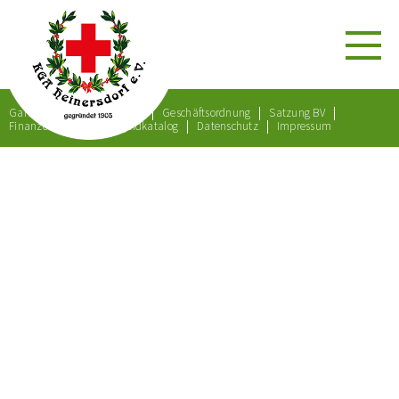
Gartenordnung
Satzung
Geschäftsordnung
Satzung BV
Finanzordnung
Bußgeldkatalog
Datenschutz
Impressum