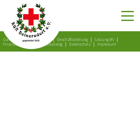
Gartenordnung
Satzung
Geschäftsordnung
Satzung BV
Finanzordnung
Bußgeldkatalog
Datenschutz
Impressum