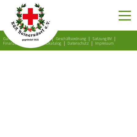
Gartenordnung
Satzung
Geschäftsordnung
Satzung BV
Finanzordnung
Bußgeldkatalog
Datenschutz
Impressum