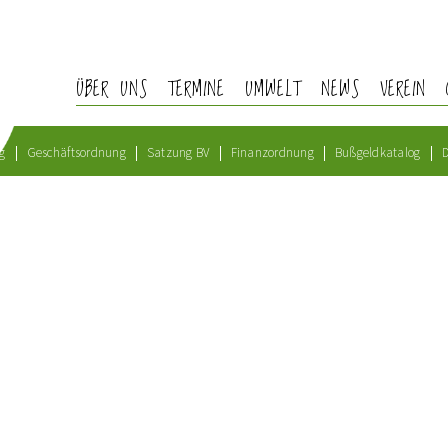
ÜBER UNS
TERMINE
UMWELT
NEWS
VEREIN
g
Geschäftsordnung
Satzung BV
Finanzordnung
Bußgeldkatalog
D