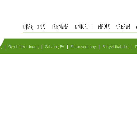
ÜBER UNS
TERMINE
UMWELT
NEWS
VEREIN
g
Geschäftsordnung
Satzung BV
Finanzordnung
Bußgeldkatalog
D